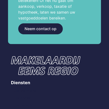
betekenen! Of het nu gaat om
aankoop, verkoop, taxatie of
hypotheek, laten we samen uw
vastgoeddoelen bereiken.
Neem contact op
Diensten
Huis verkopen
Huis kopen
Huis taxeren