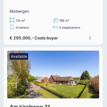
Molbergen
110 m²
798 m²
4 kamers
3 slaapkamers
€ 295.000,- Costs buyer
Available
Am kirchweg 31