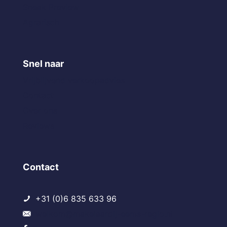
Sneak Preview
Agrarisch
Snel naar
Vrijblijvend verkoopadvies
Contact
Over ons
Reviews
Contact
+31 (0)6 835 633 96
welkom@makelaardij-eems-regio.nl