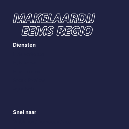
Diensten
Huis verkopen
Huis kopen
Huis taxeren
Sneak Preview
Agrarisch
Snel naar
Vrijblijvend verkoopadvies