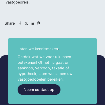
vastgoedreis.
Share
Laten we kennismaken
.
Ontdek wat we voor u kunnen
betekenen! Of het nu gaat om
aankoop, verkoop, taxatie of
hypotheek, laten we samen uw
vastgoeddoelen bereiken.
Neem contact op