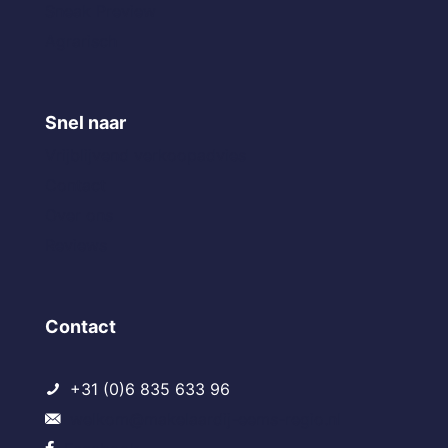
Sneak Preview
Agrarisch
Snel naar
Vrijblijvend verkoopadvies
Contact
Over ons
Reviews
Contact
+31 (0)6 835 633 96
welkom@makelaardij-eems-regio.nl