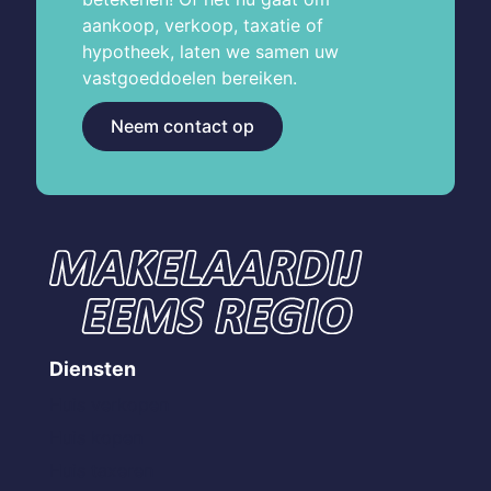
aankoop, verkoop, taxatie of
hypotheek, laten we samen uw
vastgoeddoelen bereiken.
Neem contact op
Diensten
Huis verkopen
Huis kopen
Huis taxeren